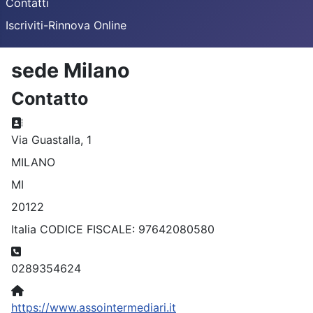
Contatti
Iscriviti-Rinnova Online
sede Milano
Contatto
Indirizzo:
Via Guastalla, 1
MILANO
MI
20122
Italia CODICE FISCALE: 97642080580
Telefono:
0289354624
Sito:
https://www.assointermediari.it